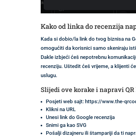
Kako od linka do recenzija nap
Kada si dobio/la link do tvog biznisa na 
omogućiti da korisnici samo skeniraju isti
Dakle izbjeći ćeš nepotrebnu komunikaciju
recenziju. Uštedit ćeš vrijeme, a klijenti ć
uslugu.
Slijedi ove korake i napravi QR
Posjeti web sajt:
https://www.the-qrco
Klikni na URL
Unesi link do Google recenzija
Snimi ga kao SVG
Pošalji dizajneru ili štampariji da ti napra