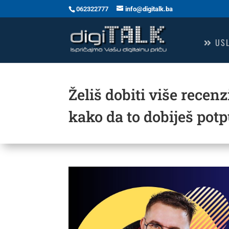
062322777
info@digitalk.ba
USL
Želiš dobiti više recenz
kako da to dobiješ pot