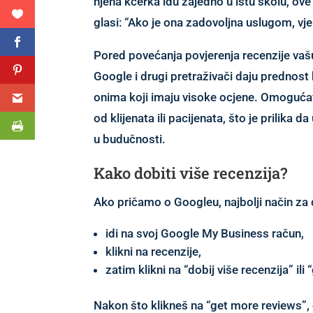
njena kćerka idu zajedno u istu školu, o
glasi: “Ako je ona zadovoljna uslugom, vj
Pored povećanja povjerenja recenzije vašu
Google i drugi pretraživači daju prednos
onima koji imaju visoke ocjene. Omogućav
od klijenata ili pacijenata, što je prilika d
u budučnosti.
Kako dobiti više recenzija?
Ako pričamo o Googleu, najbolji način za d
idi na svoj Google My Business račun,
klikni na recenzije,
zatim klikni na “dobij više recenzija” il
Nakon što klikneš na “get more reviews”, o