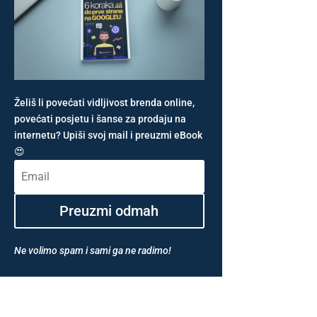
Želiš li povećati vidljivost brenda online,
povećati posjetu i šanse za prodaju na
internetu? Upiši svoj mail i preuzmi eBook
😍
Preuzmi odmah
Ne volimo spam i sami ga ne radimo!