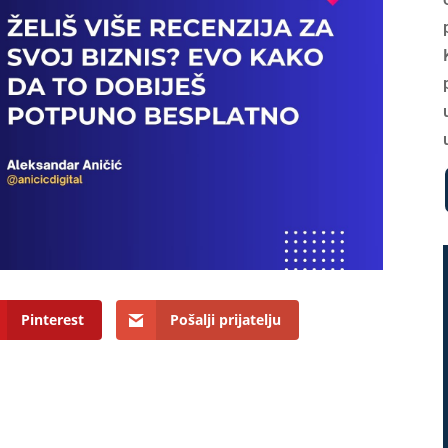
Pinterest
Pošalji prijatelju