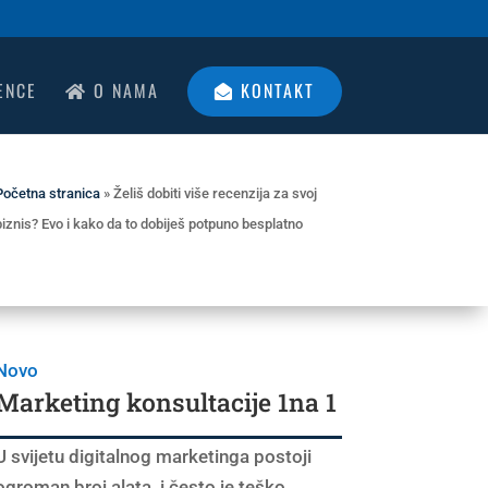
ENCE
O NAMA
KONTAKT
Početna stranica
»
Želiš dobiti više recenzija za svoj
biznis? Evo i kako da to dobiješ potpuno besplatno
Novo
Marketing konsultacije 1na 1
U svijetu digitalnog marketinga postoji
ogroman broj alata, i često je teško