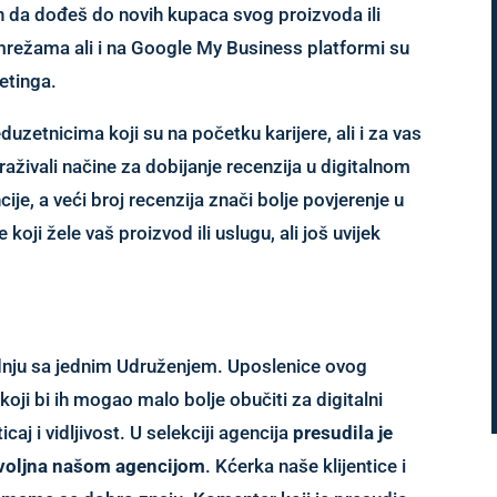
in da dođeš do novih kupaca svog proizvoda ili
mrežama ali i na Google My Business platformi su
etinga.
zetnicima koji su na početku karijere, ali i za vas
raživali načine za dobijanje recenzija u digitalnom
e, a veći broj recenzija znači bolje povjerenje u
koji žele vaš proizvod ili uslugu, ali još uvijek
nju sa jednim Udruženjem. Uposlenice ovog
 koji bi ih mogao malo bolje obučiti za digitalni
caj i vidljivost. U selekciji agencija
presudila je
ovoljna našom agencijom
. Kćerka naše klijentice i