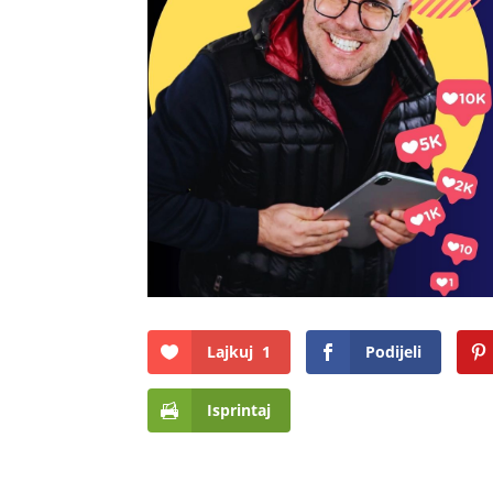
Lajkuj
1
Podijeli
Isprintaj