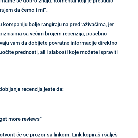
ve mame se dobro znaju. Komentar koji je presudio
erujem da ćemo i mi”.
 kompaniju bolje rangiraju na predraživačima, jer
t biznisima sa većim brojem recenzija, posebno
aju vam da dobijete povratne informacije direktno
a uočite prednosti, ali i slabosti koje možete ispraviti
obijanje recenzija jeste da:
i “get more reviews”
tvorit će se prozor sa linkom. Link kopiraš i šalješ