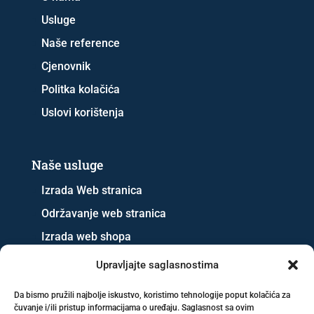
Usluge
Naše reference
Cjenovnik
Politka kolačića
Uslovi korištenja
Naše usluge
Izrada Web stranica
Održavanje web stranica
Izrada web shopa
SEO optimizacija
Upravljajte saglasnostima
Vođenje društvenih mreža cijene i prednosti
Da bismo pružili najbolje iskustvo, koristimo tehnologije poput kolačića za
Oglašavanje na društvenim mrežama
čuvanje i/ili pristup informacijama o uređaju. Saglasnost sa ovim