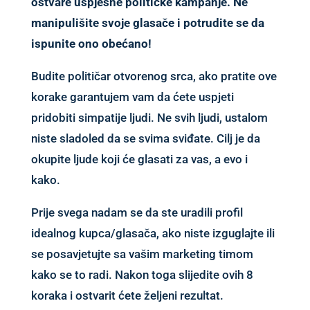
ostvare uspješne političke kampanje. Ne
manipulišite svoje glasače i potrudite se da
ispunite ono obećano!
Budite političar otvorenog srca, ako pratite ove
korake garantujem vam da ćete uspjeti
pridobiti simpatije ljudi. Ne svih ljudi, ustalom
niste sladoled da se svima sviđate. Cilj je da
okupite ljude koji će glasati za vas, a evo i
kako.
Prije svega nadam se da ste uradili profil
idealnog kupca/glasača, ako niste izguglajte ili
se posavjetujte sa vašim marketing timom
kako se to radi. Nakon toga slijedite ovih 8
koraka i ostvarit ćete željeni rezultat.