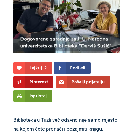
Lajkuj
2
Podijeli
Pinterest
Pošalji prijatelju
Isprintaj
Biblioteka u Tuzli već odavno nije samo mjesto
na kojem ćete pronaći i pozajmiti knjigu.